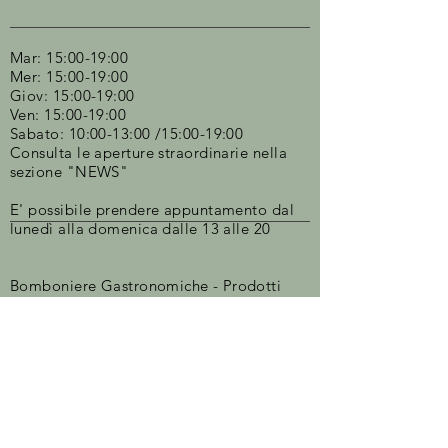
Mar: 15:00-19:00
Mer: 15:00-19:00
Giov: 15:00-19:00
Ven: 15:00-19:00
Sabato: 10:00-13:00 /15:00-19:00
Consulta le aperture straordinarie nella
sezione "NEWS"​
E' possibile prendere appuntamento dal
lunedì alla domenica dalle 13 alle 20
Bomboniere G
astronomiche - Prodotti
alimentari sfusi
-
Oli/Balsamici/Liquori/Distillati e Sfiziosità
alimentari
Mob. ‪+39
320 274 0920
- Tel.
+39 030
6274088
‬
Via Trento 26a - 25128 Brescia (BS) -
Email:
saporiallaspina@gmail.com
-
Cecilie Christoffersen P.IVA
04646080988