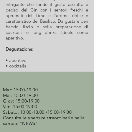
intrigante che fonde il gusto asciutto e
deciso del Gin con i sentori freschi e
agrumati del Lime e l’aroma dolce e
caratteristico del Basilico. Da gustare ben
freddo, liscio o nella preparazione di
cocktails e long drinks. Ideale come
aperitivo.
Degustazione:
• aperitivo
• cocktails
Mar: 15:00-19:00
Mer: 15:00-19:00
Giov: 15:00-19:00
Ven: 15:00-19:00
Sabato: 10:00-13:00 /15:00-19:00
Consulta le aperture straordinarie nella
sezione "NEWS"​