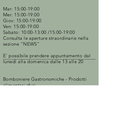
Mar: 15:00-19:00
Mer: 15:00-19:00
Giov: 15:00-19:00
Ven: 15:00-19:00
Sabato: 10:00-13:00 /15:00-19:00
Consulta le aperture straordinarie nella
sezione "NEWS"​
E' possibile prendere appuntamento dal
lunedì alla domenica dalle 13 alle 20
Bomboniere G
astronomiche - Prodotti
alimentari sfusi
-
Oli/Balsamici/Liquori/Distillati e Sfiziosità
alimentari
Mob. ‪+39
320 274 0920
- Tel.
+39 030
6274088
‬
Via Trento 26a - 25128 Brescia (BS) -
Email:
saporiallaspina@gmail.com
-
Cecilie Christoffersen P.IVA
04646080988
C.F. CHRCCL74E55Z107Y