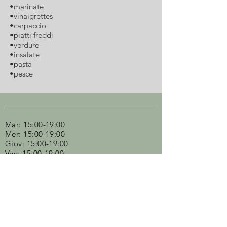
•marinate
•vinaigrettes
•carpaccio
•piatti freddi
•verdure
•insalate
•pasta
•pesce
Mar: 15:00-19:00
Mer: 15:00-19:00
Giov: 15:00-19:00
Ven: 15:00-19:00
Sabato: 10:00-13:00 /15:00-19:00
Consulta le aperture straordinarie nella
sezione "NEWS"​
E' possibile prendere appuntamento dal
lunedì alla domenica dalle 13 alle 20