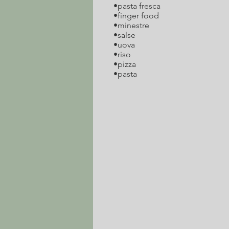
•pasta fresca
•finger food
•minestre
•salse
•uova
•riso
•pizza
•pasta