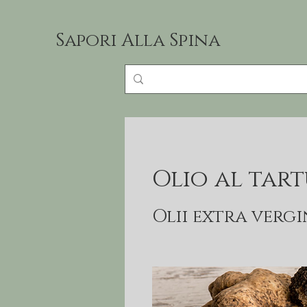
Sapori Alla Spina
Olio al tar
Olii extra vergi