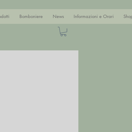
odotti
Bomboniere
News
Informazioni e Orari
Sho