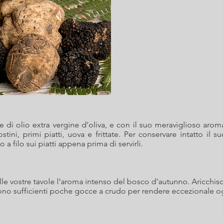
e di olio extra vergine d’oliva, e con il suo meraviglioso aroma
stini, primi piatti, uova e frittate. Per conservare intatto il
 a filo sui piatti appena prima di servirli.
ulle vostre tavole l’aroma intenso del bosco d’autunno. Aricchisc
e. Sono sufficienti poche gocce a crudo per rendere eccezionale o