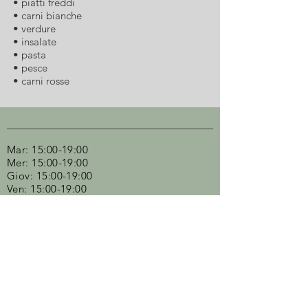
• piatti freddi
• carni bianche
• verdure
• insalate
• pasta
• pesce
• carni rosse
Mar: 15:00-19:00
Mer: 15:00-19:00
Giov: 15:00-19:00
Ven: 15:00-19:00
Sabato: 10:00-13:00 /15:00-19:00
Consulta le aperture straordinarie nella
sezione "NEWS"​
E' possibile prendere appuntamento dal
lunedì alla domenica dalle 13 alle 20
Bomboniere G
astronomiche - Prodotti