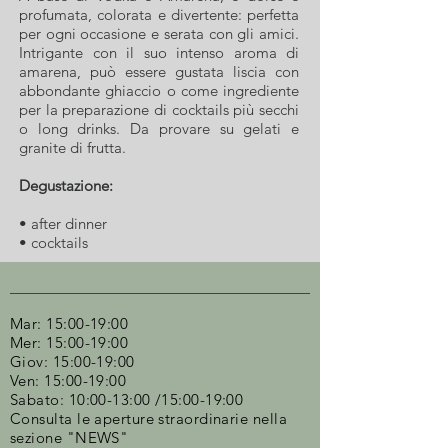
profumata, colorata e divertente: perfetta
per ogni occasione e serata con gli amici.
Intrigante con il suo intenso aroma di
amarena, può essere gustata liscia con
abbondante ghiaccio o come ingrediente
per la preparazione di cocktails più secchi
o long drinks. Da provare su gelati e
granite di frutta.
Degustazione:
• after dinner
• cocktails
Mar: 15:00-19:00
Mer: 15:00-19:00
Giov: 15:00-19:00
Ven: 15:00-19:00
Sabato: 10:00-13:00 /15:00-19:00
Consulta le aperture straordinarie nella
sezione "NEWS"​