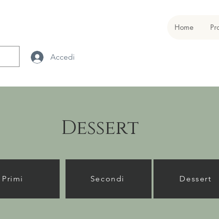
Home
Pr
Accedi
Dessert
Primi
Secondi
Dessert