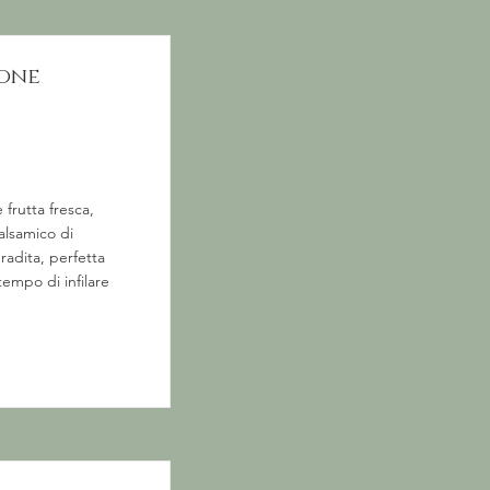
pone
frutta fresca,
balsamico di
adita, perfetta
tempo di infilare