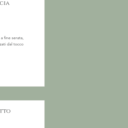
cia
a fine serata,
zati dal tocco
utto